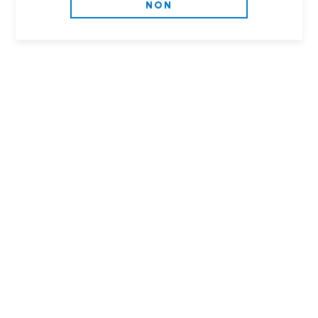
NON
Quelques éléments pour tout savoir sur la brasserie
fondamentale