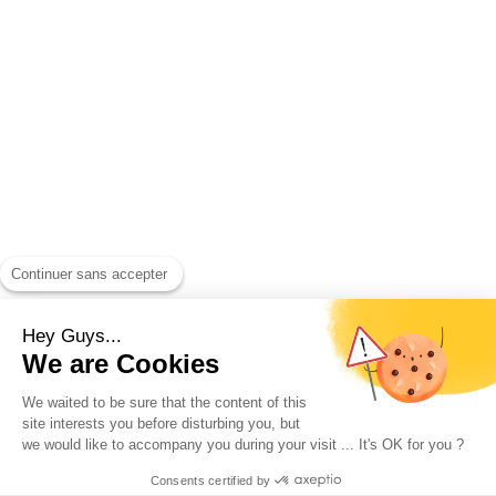
NOS PRODUITS
NOUS TROUVER
CGU
MENTIONS LÉGALES
DOSSIER DE PRESSE
L’ABUS D’ALCOOL EST DANGEREUX
Continuer sans accepter
POUR LA SANTÉ, À CONSOMMER
AVEC MODÉRATION.
Hey Guys...
We are Cookies
We waited to be sure that the content of this
site interests you before disturbing you, but
we would like to accompany you during your visit ... It's OK for you ?
Droit d'auteur © 2026
La Brasserie Fondamentale
Consents certified by
Developpé sur thème avec passion par
NFBS Agency