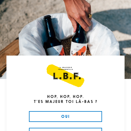
Passer
au
contenu
Merci
CONFIRMÉ
C'EST
Votre demande de devis est bien enregistrée.
Nous revenons vers vous sous 24 heures
(ouvrées) pour répondre à votre demande.
HOP, HOP, HOP.
T’ES MAJEUR TOI LÀ-BAS ?
OUI
VOUS CONNAISSEZ
LBF?