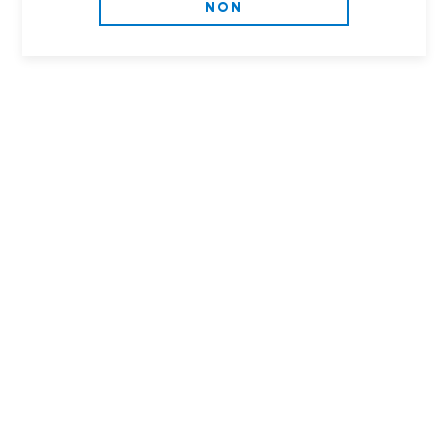
NON
99€
50€
30
31
Fédération
CAISSE MIXTE
Française de la
SASSY CIDRE X
Lose x L.B.F.
LBF